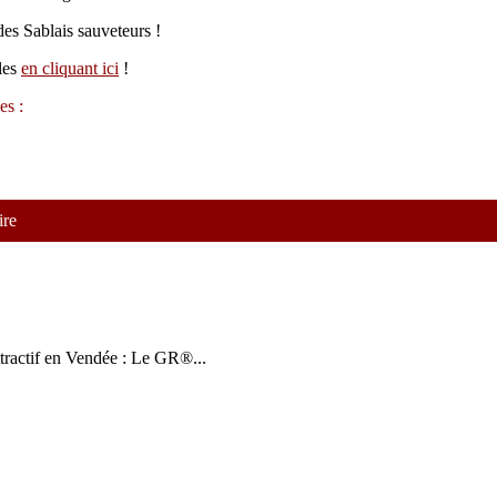
es Sablais sauveteurs !
bles
en cliquant ici
!
es :
ire
tractif en Vendée : Le GR®...