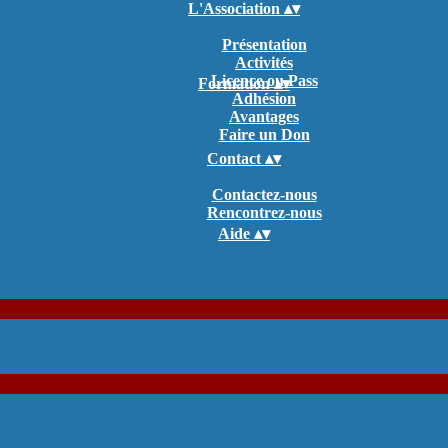
L'Association
▴
▾
Présentation
Activités
Licence ou Pass
Formation
▴
▾
Adhésion
Avantages
Faire un Don
Contact
▴
▾
Contactez-nous
Rencontrez-nous
Aide
▴
▾