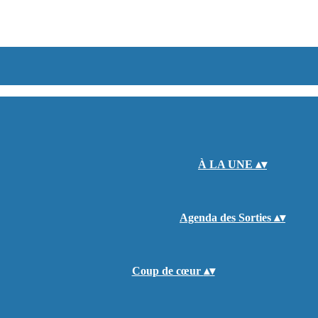
À LA UNE
▴
▾
Agenda des Sorties
▴
▾
Coup de cœur
▴
▾