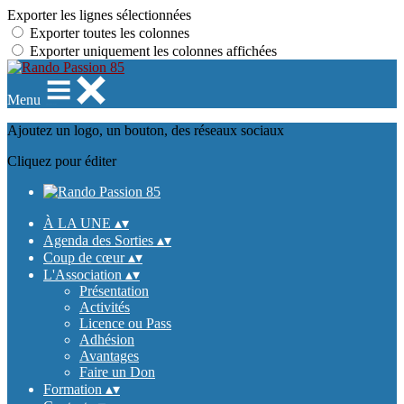
Exporter les lignes sélectionnées
Exporter toutes les colonnes
Exporter uniquement les colonnes affichées
Menu
Ajoutez un logo, un bouton, des réseaux sociaux
Cliquez pour éditer
À LA UNE
▴
▾
Agenda des Sorties
▴
▾
Coup de cœur
▴
▾
L'Association
▴
▾
Présentation
Activités
Licence ou Pass
Adhésion
Avantages
Faire un Don
Formation
▴
▾