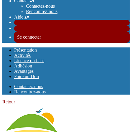
Contact
▴
▾
Contactez-nous
Rencontrez-nous
Aide
▴
▾
Se connecter
Présentation
Activités
Licence ou Pass
Adhésion
Avantages
Faire un Don
Contactez-nous
Rencontrez-nous
Retour