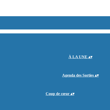
À LA UNE
▴
▾
Agenda des Sorties
▴
▾
Coup de cœur
▴
▾