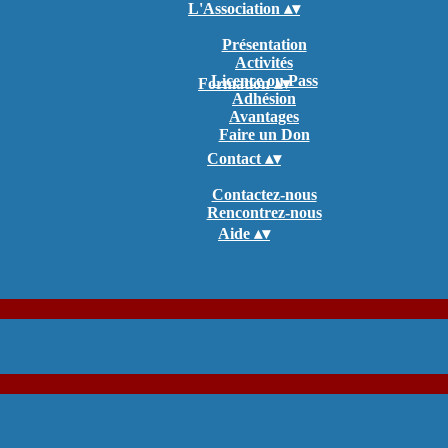
L'Association
▴
▾
Présentation
Activités
Licence ou Pass
Formation
▴
▾
Adhésion
Avantages
Faire un Don
Contact
▴
▾
Contactez-nous
Rencontrez-nous
Aide
▴
▾