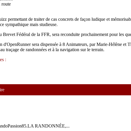
 route
izz permettant de traiter de cas concrets de façon ludique et mémorisabl
ance sympathique mais studieuse.
u Brevet Fédéral de la FFR, sera reconduite prochainement pour les que
tion d'OpenRunner sera dispensée à 8 Animateurs, par Marie-Hélène et Th
 traçage de randonnées et à la navigation sur le terrain.
es :
ire
ée: RandoPassion85.LA RANDONNÉE,...