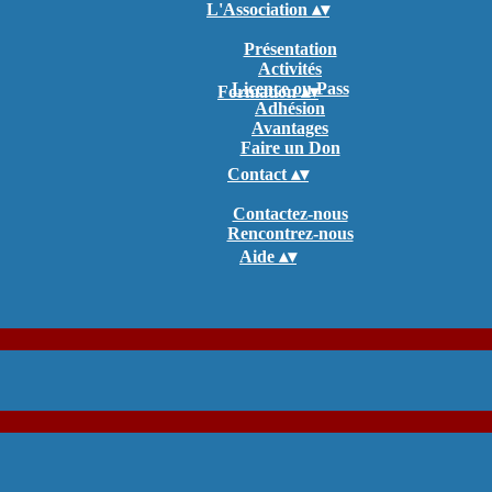
L'Association
▴
▾
Présentation
Activités
Licence ou Pass
Formation
▴
▾
Adhésion
Avantages
Faire un Don
Contact
▴
▾
Contactez-nous
Rencontrez-nous
Aide
▴
▾