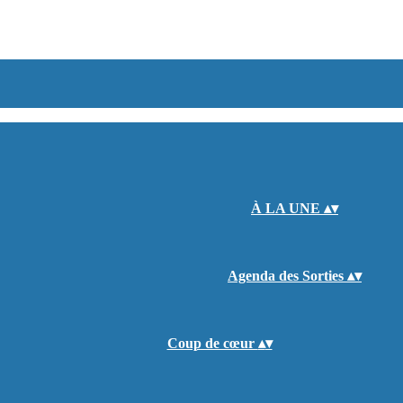
À LA UNE
▴
▾
Agenda des Sorties
▴
▾
Coup de cœur
▴
▾