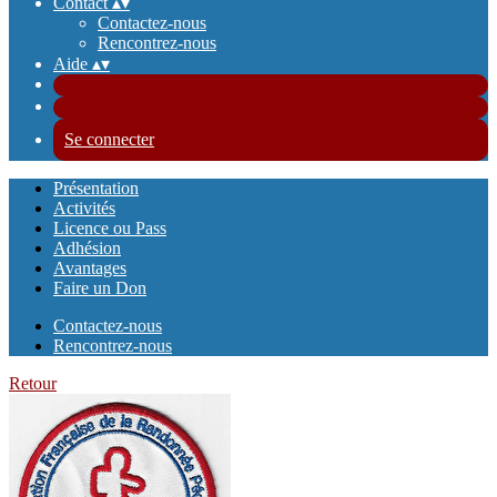
Contact
▴
▾
Contactez-nous
Rencontrez-nous
Aide
▴
▾
Se connecter
Présentation
Activités
Licence ou Pass
Adhésion
Avantages
Faire un Don
Contactez-nous
Rencontrez-nous
Retour