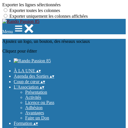
Exporter les lignes sélectionnées
Exporter toutes les colonnes
Exporter uniquement les colonnes affichées
Menu
Ajoutez un logo, un bouton, des réseaux sociaux
Cliquez pour éditer
À LA UNE
▴
▾
Agenda des Sorties
▴
▾
Coup de cœur
▴
▾
L'Association
▴
▾
Présentation
Activités
Licence ou Pass
Adhésion
Avantages
Faire un Don
Formation
▴
▾