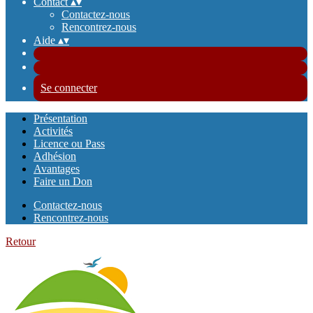
Contact
▴
▾
Contactez-nous
Rencontrez-nous
Aide
▴
▾
Se connecter
Présentation
Activités
Licence ou Pass
Adhésion
Avantages
Faire un Don
Contactez-nous
Rencontrez-nous
Retour