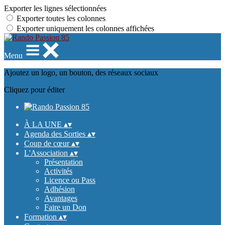
Exporter les lignes sélectionnées
Exporter toutes les colonnes
Exporter uniquement les colonnes affichées
Menu
Ajoutez un logo, un bouton, des réseaux sociaux
Cliquez pour éditer
À LA UNE
▴
▾
Agenda des Sorties
▴
▾
Coup de cœur
▴
▾
L'Association
▴
▾
Présentation
Activités
Licence ou Pass
Adhésion
Avantages
Faire un Don
Formation
▴
▾