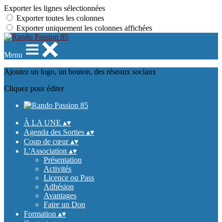
Exporter les lignes sélectionnées
Exporter toutes les colonnes
Exporter uniquement les colonnes affichées
Menu
Ajoutez un logo, un bouton, des réseaux sociaux
Cliquez pour éditer
À LA UNE
▴
▾
Agenda des Sorties
▴
▾
Coup de cœur
▴
▾
L'Association
▴
▾
Présentation
Activités
Licence ou Pass
Adhésion
Avantages
Faire un Don
Formation
▴
▾