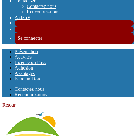
Contact
▴
▾
Contactez-nous
Rencontrez-nous
Aide
▴
▾
Se connecter
Présentation
Activités
Licence ou Pass
Adhésion
Avantages
Faire un Don
Contactez-nous
Rencontrez-nous
Retour