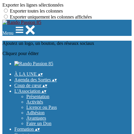
Exporter les lignes sélectionnées
Exporter toutes les colonnes
Exporter uniquement les colonnes affichées
Menu
Ajoutez un logo, un bouton, des réseaux sociaux
Cliquez pour éditer
À LA UNE
▴
▾
Agenda des Sorties
▴
▾
Coup de cœur
▴
▾
L'Association
▴
▾
Présentation
Activités
Licence ou Pass
Adhésion
Avantages
Faire un Don
Formation
▴
▾