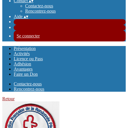
Contact
▴
▾
Contactez-nous
Rencontrez-nous
Aide
▴
▾
Se connecter
Présentation
Activités
Licence ou Pass
Adhésion
Avantages
Faire un Don
Contactez-nous
Rencontrez-nous
Retour