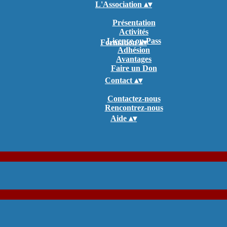
L'Association
▴
▾
Présentation
Activités
Licence ou Pass
Formation
▴
▾
Adhésion
Avantages
Faire un Don
Contact
▴
▾
Contactez-nous
Rencontrez-nous
Aide
▴
▾