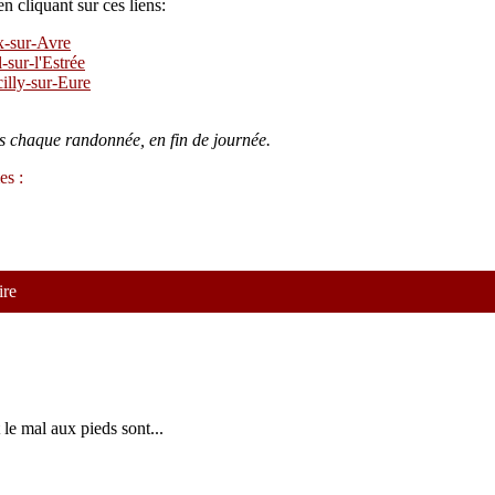
en cliquant sur ces liens:
x-sur-Avre
sur-l'Estrée
cilly-sur-Eure
rès chaque randonnée, en fin de journée.
es :
ire
 le mal aux pieds sont...