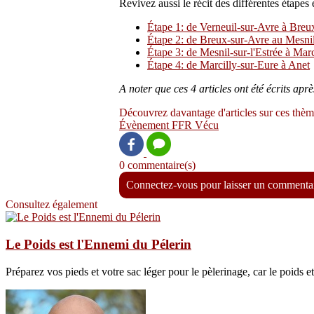
Revivez aussi le récit des différentes étapes 
Étape 1: de Verneuil-sur-Avre à Breu
Étape 2: de Breux-sur-Avre au Mesnil-
Étape 3: de Mesnil-sur-l'Estrée à Mar
Étape 4: de Marcilly-sur-Eure à Anet
A noter que ces 4 articles ont été écrits ap
Découvrez davantage d'articles sur ces thèm
Évènement
FFR
Vécu
0 commentaire(s)
Connectez-vous pour laisser un commenta
Consultez également
Le Poids est l'Ennemi du Pélerin
Préparez vos pieds et votre sac léger pour le pèlerinage, car le poids et