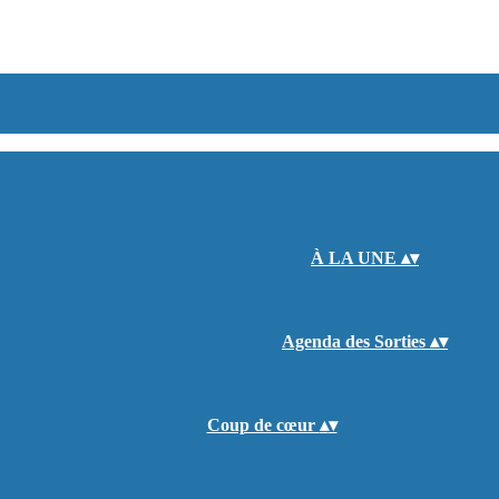
À LA UNE
▴
▾
Agenda des Sorties
▴
▾
Coup de cœur
▴
▾