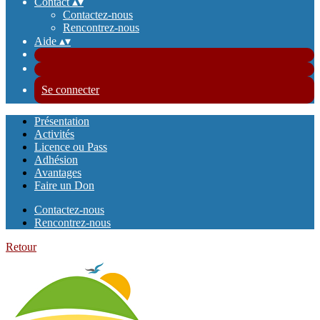
Contact
▴
▾
Contactez-nous
Rencontrez-nous
Aide
▴
▾
Se connecter
Présentation
Activités
Licence ou Pass
Adhésion
Avantages
Faire un Don
Contactez-nous
Rencontrez-nous
Retour