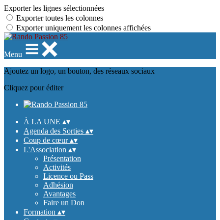
Exporter les lignes sélectionnées
Exporter toutes les colonnes
Exporter uniquement les colonnes affichées
Menu
Ajoutez un logo, un bouton, des réseaux sociaux
Cliquez pour éditer
À LA UNE
▴
▾
Agenda des Sorties
▴
▾
Coup de cœur
▴
▾
L'Association
▴
▾
Présentation
Activités
Licence ou Pass
Adhésion
Avantages
Faire un Don
Formation
▴
▾