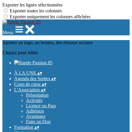
Exporter les lignes sélectionnées
Exporter toutes les colonnes
Exporter uniquement les colonnes affichées
Menu
Ajoutez un logo, un bouton, des réseaux sociaux
Cliquez pour éditer
À LA UNE
▴
▾
Agenda des Sorties
▴
▾
Coup de cœur
▴
▾
L'Association
▴
▾
Présentation
Activités
Licence ou Pass
Adhésion
Avantages
Faire un Don
Formation
▴
▾