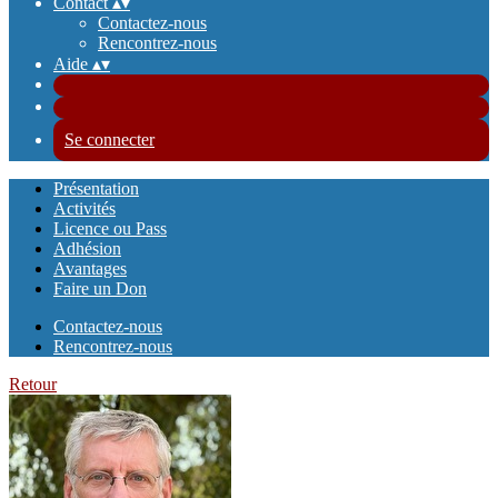
Contact
▴
▾
Contactez-nous
Rencontrez-nous
Aide
▴
▾
Se connecter
Présentation
Activités
Licence ou Pass
Adhésion
Avantages
Faire un Don
Contactez-nous
Rencontrez-nous
Retour